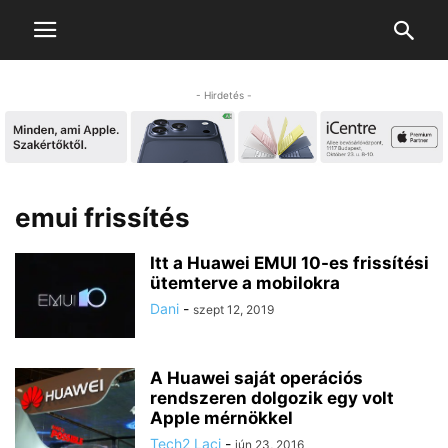
- Hirdetés -
emui frissítés
Itt a Huawei EMUI 10-es frissítési
ütemterve a mobilokra
Dani
-
szept 12, 2019
A Huawei saját operációs
rendszeren dolgozik egy volt
Apple mérnökkel
Tech2 Laci
-
jún 23, 2016