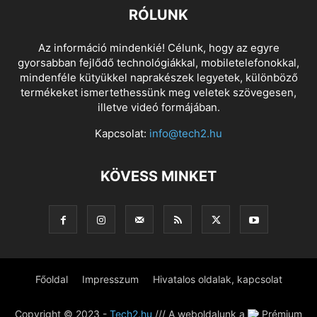
RÓLUNK
Az információ mindenkié! Célunk, hogy az egyre
gyorsabban fejlődő technológiákkal, mobiletelefonokkal,
mindenféle kütyükkel naprakészek legyetek, különböző
termékeket ismertethessünk meg veletek szövegesen,
illetve videó formájában.
Kapcsolat:
info@tech2.hu
KÖVESS MINKET
Főoldal
Impresszum
Hivatalos oldalak, kapcsolat
Copyright © 2023 -
Tech2.hu
/// A weboldalunk a
Prémium