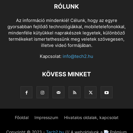
RÓLUNK
Az információ mindenkié! Célunk, hogy az egyre
gyorsabban fejlődő technológiákkal, mobiletelefonokkal,
mindenféle kütyükkel naprakészek legyetek, különböző
termékeket ismertethessünk meg veletek szövegesen,
illetve videó formájában.
Kapcsolat:
info@tech2.hu
KÖVESS MINKET
Főoldal
Impresszum
Hivatalos oldalak, kapcsolat
Copyright © 2023 -
Tech2.hu
/// A weboldalunk a
Prémium