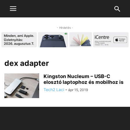
- Hirdetés -
dex adapter
Kingston Nucleum – USB-C
elosztó laptophoz és mobilhoz is
Tech2 Laci
-
ápr 15, 2019