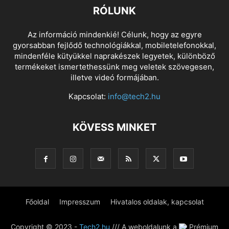
RÓLUNK
Az információ mindenkié! Célunk, hogy az egyre
gyorsabban fejlődő technológiákkal, mobiletelefonokkal,
mindenféle kütyükkel naprakészek legyetek, különböző
termékeket ismertethessünk meg veletek szövegesen,
illetve videó formájában.
Kapcsolat:
info@tech2.hu
KÖVESS MINKET
Főoldal
Impresszum
Hivatalos oldalak, kapcsolat
Copyright © 2023 -
Tech2.hu
/// A weboldalunk a
Prémium