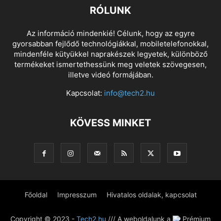
RÓLUNK
Az információ mindenkié! Célunk, hogy az egyre
gyorsabban fejlődő technológiákkal, mobiletelefonokkal,
mindenféle kütyükkel naprakészek legyetek, különböző
termékeket ismertethessünk meg veletek szövegesen,
illetve videó formájában.
Kapcsolat:
info@tech2.hu
KÖVESS MINKET
Főoldal
Impresszum
Hivatalos oldalak, kapcsolat
Copyright © 2023 -
Tech2.hu
/// A weboldalunk a
Prémium