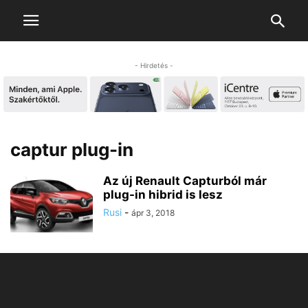
- Hirdetés -
captur plug-in
Az új Renault Capturból már
plug-in hibrid is lesz
Rusi
-
ápr 3, 2018