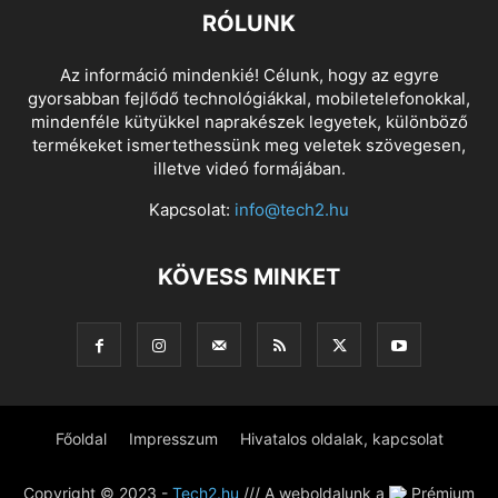
RÓLUNK
Az információ mindenkié! Célunk, hogy az egyre
gyorsabban fejlődő technológiákkal, mobiletelefonokkal,
mindenféle kütyükkel naprakészek legyetek, különböző
termékeket ismertethessünk meg veletek szövegesen,
illetve videó formájában.
Kapcsolat:
info@tech2.hu
KÖVESS MINKET
Főoldal
Impresszum
Hivatalos oldalak, kapcsolat
Copyright © 2023 -
Tech2.hu
/// A weboldalunk a
Prémium