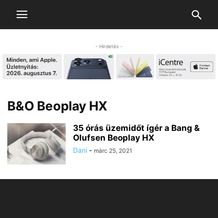
- Hirdetés -
B&O Beoplay HX
35 órás üzemidőt ígér a Bang &
Olufsen Beoplay HX
Dani
-
márc 25, 2021