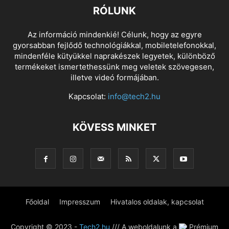
RÓLUNK
Az információ mindenkié! Célunk, hogy az egyre
gyorsabban fejlődő technológiákkal, mobiletelefonokkal,
mindenféle kütyükkel naprakészek legyetek, különböző
termékeket ismertethessünk meg veletek szövegesen,
illetve videó formájában.
Kapcsolat:
info@tech2.hu
KÖVESS MINKET
Főoldal
Impresszum
Hivatalos oldalak, kapcsolat
Copyright © 2023 -
Tech2.hu
/// A weboldalunk a
Prémium