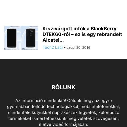
Kiszivárgott infók a BlackBerry
DTEK60-ról – ez is egy rebrandelt
Alcatel...
Tech2 Laci
-
szept 20, 2016
RÓLUNK
Az információ mindenkié! Célunk, hogy az egyre
gyorsabban fejlődő technológiákkal, mobiletelefonokkal,
mindenféle kütyükkel naprakészek legyetek, különböző
termékeket ismertethessünk meg veletek szövegesen,
illetve videó formájában.