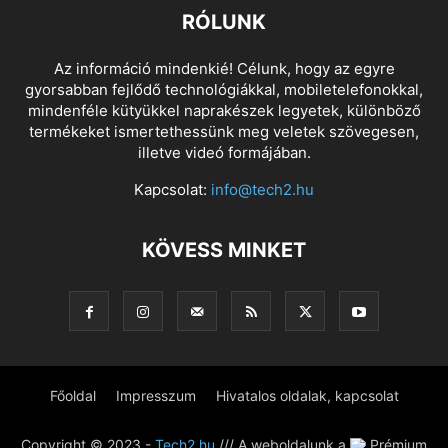
RÓLUNK
Az információ mindenkié! Célunk, hogy az egyre
gyorsabban fejlődő technológiákkal, mobiletelefonokkal,
mindenféle kütyükkel naprakészek legyetek, különböző
termékeket ismertethessünk meg veletek szövegesen,
illetve videó formájában.
Kapcsolat:
info@tech2.hu
KÖVESS MINKET
Főoldal
Impresszum
Hivatalos oldalak, kapcsolat
Copyright © 2023 -
Tech2.hu
/// A weboldalunk a
Prémium