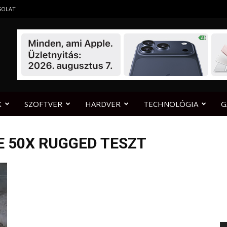
SOLAT
K
SZOFTVER
HARDVER
TECHNOLÓGIA
G
E 50X RUGGED TESZT