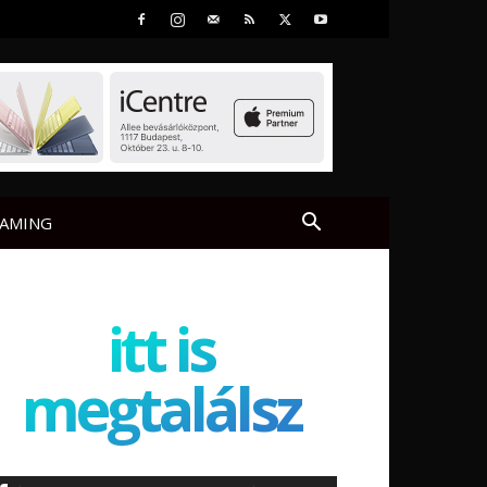
AMING
itt is
megtalálsz