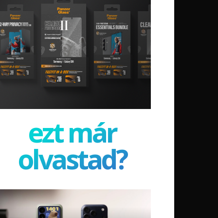
ezt már
olvastad?