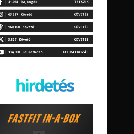
41,088
Rajongók
TETSZIK
63,287
Követő
KÖVETÉS
160,100
Követő
KÖVETÉS
3,827
Követő
KÖVETÉS
334,000
Feliratkozó
FELIRATKOZÁS
hirdetés