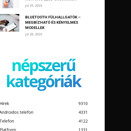
júl 29, 2026
BLUETOOTH FÜLHALLGATÓK –
MEGBÍZHATÓ ÉS KÉNYELMES
MODELLEK
júl 28, 2026
népszerű
kategóriák
Hírek
9310
Androidos telefon
4331
Telefon
4122
Platform
1331