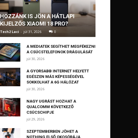
HOZZÁNK IS JÖN A HÁTLAPI
KIJELZŐS XIAOMI 18 PRO?
Tech2 Laci
-
júl 31, 2026
0
A MEDIATEK SEGÍTHET MEGFÉKEZNI
A CSÚCSTELEFONOK DRÁGULÁSÁT
júl 30, 2026
A GYORSABB INTERNET HELYETT
EGÉSZEN MÁS KÉPESSÉGÉVEL
SOKKOLHAT A 6G HÁLÓZAT
júl 30, 2026
NAGY UGRÁST HOZHAT A
QUALCOMM KÖVETKEZŐ
CSÚCSCHIPJE
júl 29, 2026
SZEPTEMBERBEN JÖHET A
NOTHING ELSŐ OKOSÓRÁJA