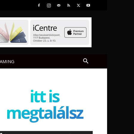
AMING
itt is
megtalálsz