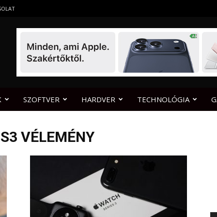
SOLAT
K
SZOFTVER
HARDVER
TECHNOLÓGIA
G
 S3 VÉLEMÉNY