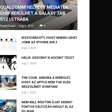
QUALCOMM HELYETT MEDIATEK
CHIP KERÜLHET A GALAXY TAB
S12 ULTRÁBA
Tech2 Laci
-
aug 3, 2026
0
KISZIVÁRGOTT, HOGY MIBEN LEHET
JOBB AZ IPHONE AIR 2
aug 3, 2026
HELIX: DESCENT N ASCENT TESZT
aug 1, 2026
TIM COOK: AKKORA A KERESLET,
HOGY AZ APPLE NEM TUD ELÉG
KÉSZÜLÉKET GYÁRTANI
aug 1, 2026
NEM KELL RÖGTÖN ÚJAT VENNI?
FONTOS VÁLTOZÁS INDULT EL AZ
EU-BAN