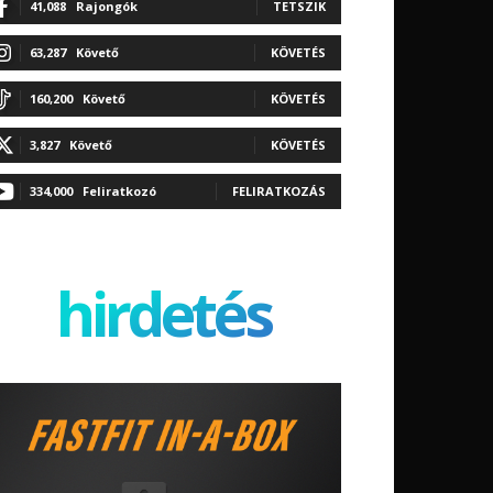
41,088
Rajongók
TETSZIK
63,287
Követő
KÖVETÉS
160,200
Követő
KÖVETÉS
3,827
Követő
KÖVETÉS
334,000
Feliratkozó
FELIRATKOZÁS
hirdetés