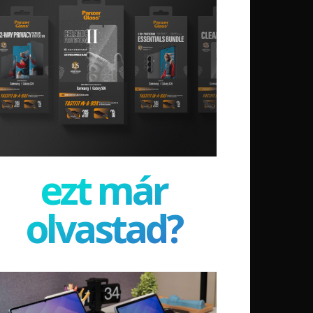
ezt már
olvastad?