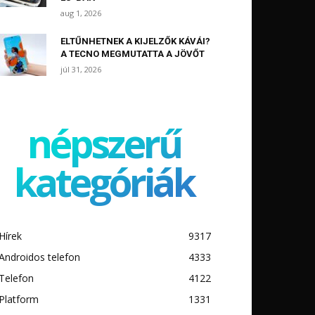
aug 1, 2026
ELTŰNHETNEK A KIJELZŐK KÁVÁI?
A TECNO MEGMUTATTA A JÖVŐT
júl 31, 2026
népszerű
kategóriák
Hírek
9317
Androidos telefon
4333
Telefon
4122
Platform
1331