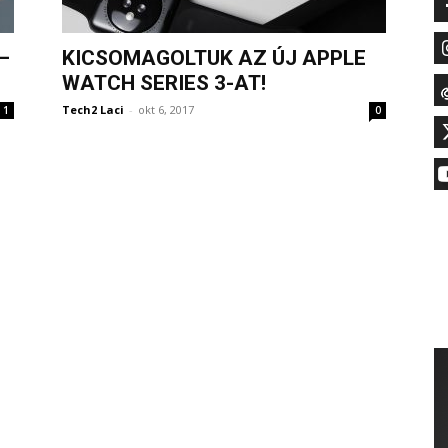
–
KICSOMAGOLTUK AZ ÚJ APPLE
WATCH SERIES 3-AT!
Tech2 Laci
-
okt 6, 2017
1
0