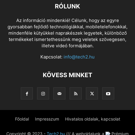
RÓLUNK
Az információ mindenkié! Célunk, hogy az egyre
gyorsabban fejlődő technológiákkal, mobiletelefonokkal,
mindenféle kütyükkel naprakészek legyetek, különböző
termékeket ismertethessünk meg veletek szövegesen,
illetve videó formájában.
Kapcsolat:
info@tech2.hu
KÖVESS MINKET
Főoldal
Impresszum
Hivatalos oldalak, kapcsolat
Copyright © 2023 -
Tech2.hu
/// A weboldalunk a
Prémium