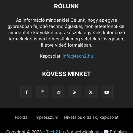
RÓLUNK
Az információ mindenkié! Célunk, hogy az egyre
gyorsabban fejlődő technológiákkal, mobiletelefonokkal,
mindenféle kütyükkel naprakészek legyetek, különböző
termékeket ismertethessünk meg veletek szövegesen,
illetve videó formájában.
Kapcsolat:
info@tech2.hu
KÖVESS MINKET
Főoldal
Impresszum
Hivatalos oldalak, kapcsolat
Copyright © 2023 -
Tech2.hu
/// A weboldalunk a
Prémium