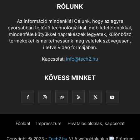
RÓLUNK
Az információ mindenkié! Célunk, hogy az egyre
gyorsabban fejlődő technológiákkal, mobiletelefonokkal,
mindenféle kütyükkel naprakészek legyetek, különböző
termékeket ismertethessünk meg veletek szövegesen,
illetve videó formájában.
Kapcsolat:
info@tech2.hu
KÖVESS MINKET
Főoldal
Impresszum
Hivatalos oldalak, kapcsolat
Copyright © 2023 -
Tech2.hu
/// A weboldalunk a
Prémium