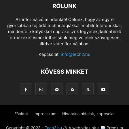
RÓLUNK
Az információ mindenkié! Célunk, hogy az egyre
gyorsabban fejlődő technológiákkal, mobiletelefonokkal,
mindenféle kütyükkel naprakészek legyetek, különböző
termékeket ismertethessünk meg veletek szövegesen,
illetve videó formájában.
Kapcsolat:
info@tech2.hu
KÖVESS MINKET
Főoldal
Impresszum
Hivatalos oldalak, kapcsolat
Copyright © 2023 -
Tech2.hu
/// A weboldalunk a
Prémium