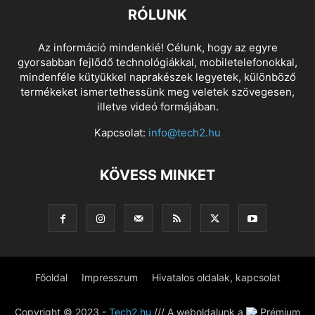
RÓLUNK
Az információ mindenkié! Célunk, hogy az egyre
gyorsabban fejlődő technológiákkal, mobiletelefonokkal,
mindenféle kütyükkel naprakészek legyetek, különböző
termékeket ismertethessünk meg veletek szövegesen,
illetve videó formájában.
Kapcsolat:
info@tech2.hu
KÖVESS MINKET
Főoldal
Impresszum
Hivatalos oldalak, kapcsolat
Copyright © 2023 -
Tech2.hu
/// A weboldalunk a
Prémium