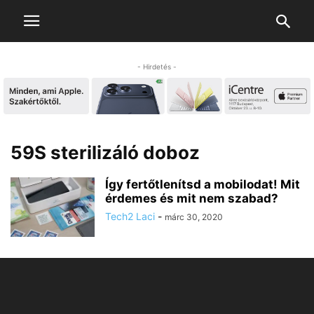
- Hirdetés -
59S sterilizáló doboz
Így fertőtlenítsd a mobilodat! Mit
érdemes és mit nem szabad?
Tech2 Laci
-
márc 30, 2020