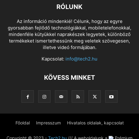
RÓLUNK
Az információ mindenkié! Célunk, hogy az egyre
gyorsabban fejlődő technológiákkal, mobiletelefonokkal,
mindenféle kütyükkel naprakészek legyetek, különböző
termékeket ismertethessünk meg veletek szövegesen,
illetve videó formájában.
Kapcsolat:
info@tech2.hu
KÖVESS MINKET
Főoldal
Impresszum
Hivatalos oldalak, kapcsolat
Copyright © 2023 -
Tech2.hu
/// A weboldalunk a
Prémium