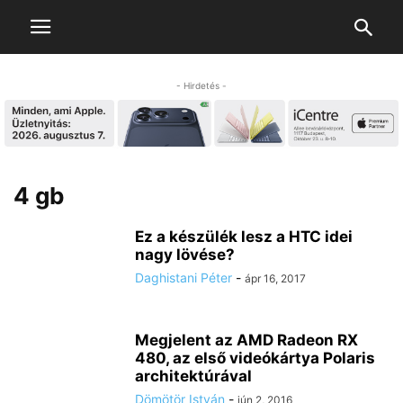
- Hirdetés -
4 gb
Ez a készülék lesz a HTC idei
nagy lövése?
Daghistani Péter
-
ápr 16, 2017
Megjelent az AMD Radeon RX
480, az első videókártya Polaris
architektúrával
Dömötör István
-
jún 2, 2016