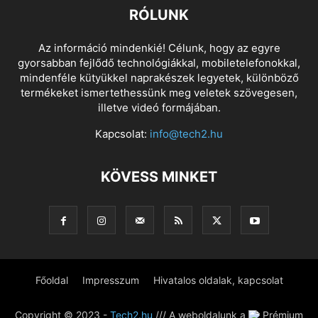
RÓLUNK
Az információ mindenkié! Célunk, hogy az egyre
gyorsabban fejlődő technológiákkal, mobiletelefonokkal,
mindenféle kütyükkel naprakészek legyetek, különböző
termékeket ismertethessünk meg veletek szövegesen,
illetve videó formájában.
Kapcsolat:
info@tech2.hu
KÖVESS MINKET
Főoldal
Impresszum
Hivatalos oldalak, kapcsolat
Copyright © 2023 -
Tech2.hu
/// A weboldalunk a
Prémium