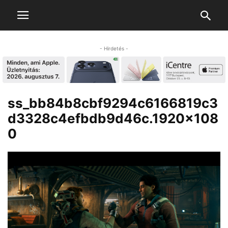
- Hirdetés -
ss_bb84b8cbf9294c6166819c3
d3328c4efbdb9d46c.1920×108
0