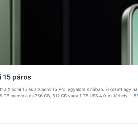
i 15 páros
t a Xiaomi 15 és a Xiaomi 15 Pro, egyelőre Kínában. Érkezett egy har
y 16 GB memória és 256 GB, 512 GB vagy 1 TB UFS 4.0-ás tárhely …
B