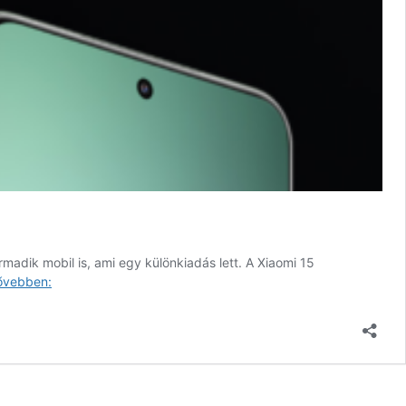
madik mobil is, ami egy különkiadás lett. A Xiaomi 15
Snapdragon
ővebben:
8
Elite-
tel
debütált
a
Xiaomi