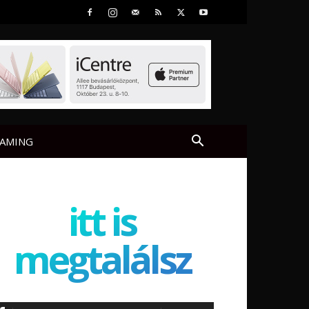
AMING
itt is
megtalálsz