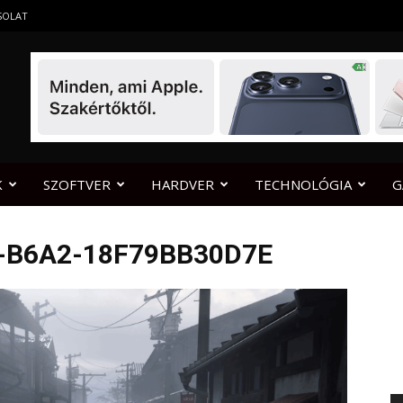
SOLAT
K
SZOFTVER
HARDVER
TECHNOLÓGIA
G
-B6A2-18F79BB30D7E