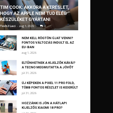
TIM COOK: AKKORA A KERESLET,
HOGY AZ APPLE NEM TUD ELÉG
KÉSZÜLÉKET GYÁRTANI
Tech2 Laci
-
aug 1, 2026
0
NEM KELL RÖGTÖN ÚJAT VENNI?
FONTOS VÁLTOZÁS INDULT EL AZ
EU-BAN
aug 1, 2026
ELTŰNHETNEK A KIJELZŐK KÁVÁI?
A TECNO MEGMUTATTA A JÖVŐT
júl 31, 2026
ÚJ KÉPEKEN A PIXEL 11 PRO FOLD,
TÖBB FONTOS RÉSZLET IS KIDERÜLT
júl 31, 2026
HOZZÁNK IS JÖN A HÁTLAPI
KIJELZŐS XIAOMI 18 PRO?