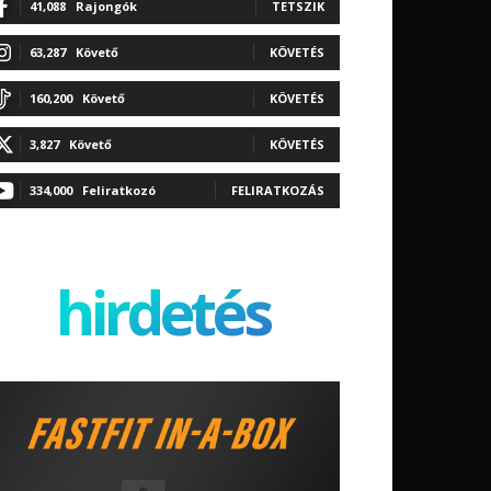
41,088
Rajongók
TETSZIK
63,287
Követő
KÖVETÉS
160,200
Követő
KÖVETÉS
3,827
Követő
KÖVETÉS
334,000
Feliratkozó
FELIRATKOZÁS
hirdetés