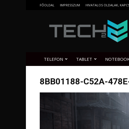
FŐOLDAL
IMPRESSZUM
HIVATALOS OLDALAK, KAPC
Tech2.hu
TELEFON
TABLET
NOTEBOO
8BB01188-C52A-478E