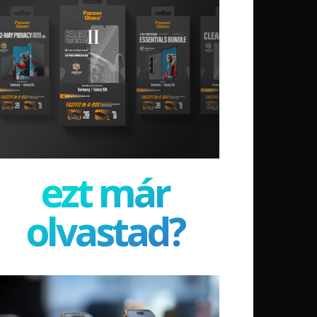
ezt már
olvastad?