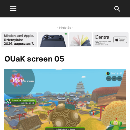
- Hirdetés -
OUaK screen 05