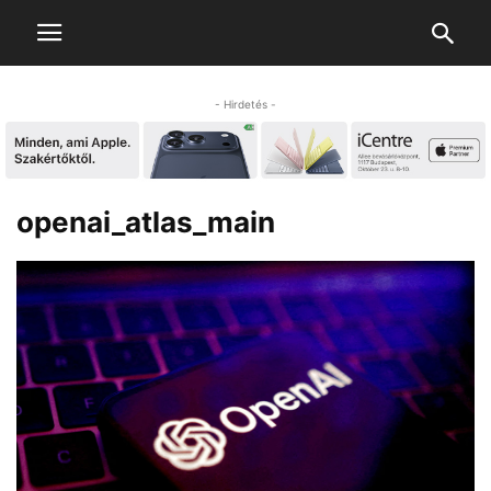
- Hirdetés -
openai_atlas_main