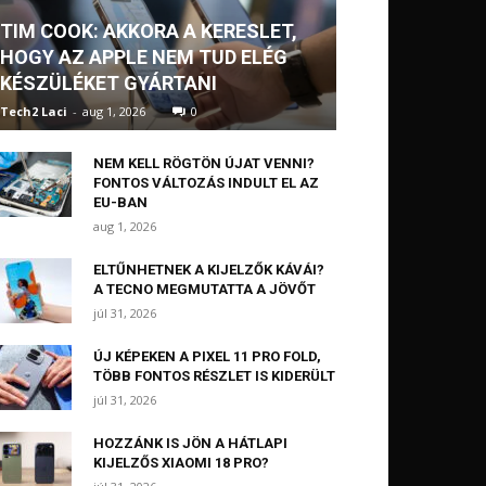
TIM COOK: AKKORA A KERESLET,
HOGY AZ APPLE NEM TUD ELÉG
KÉSZÜLÉKET GYÁRTANI
Tech2 Laci
-
aug 1, 2026
0
NEM KELL RÖGTÖN ÚJAT VENNI?
FONTOS VÁLTOZÁS INDULT EL AZ
EU-BAN
aug 1, 2026
ELTŰNHETNEK A KIJELZŐK KÁVÁI?
A TECNO MEGMUTATTA A JÖVŐT
júl 31, 2026
ÚJ KÉPEKEN A PIXEL 11 PRO FOLD,
TÖBB FONTOS RÉSZLET IS KIDERÜLT
júl 31, 2026
HOZZÁNK IS JÖN A HÁTLAPI
KIJELZŐS XIAOMI 18 PRO?