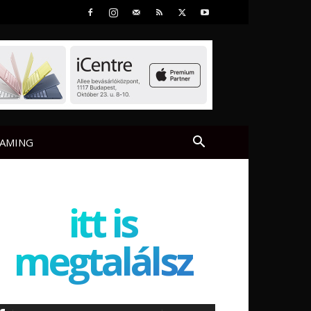
AMING
itt is
megtalálsz