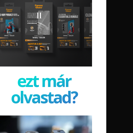
ezt már
olvastad?