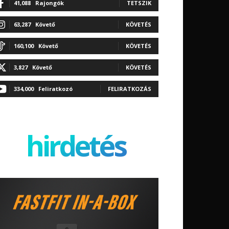
41,088
Rajongók
TETSZIK
63,287
Követő
KÖVETÉS
160,100
Követő
KÖVETÉS
3,827
Követő
KÖVETÉS
334,000
Feliratkozó
FELIRATKOZÁS
hirdetés