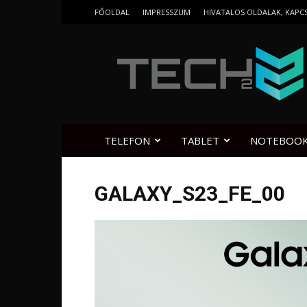
FŐOLDAL
IMPRESSZUM
HIVATALOS OLDALAK, KAPC
Tech2.hu
TELEFON
TABLET
NOTEBOO
GALAXY_S23_FE_00