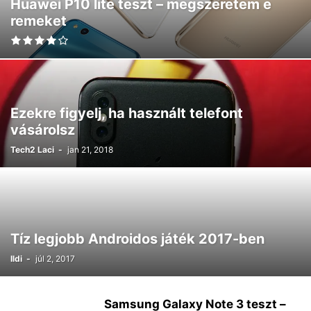
Huawei P10 lite teszt – megszeretem e
remeket
Ezekre figyelj, ha használt telefont
vásárolsz
Tech2 Laci
-
jan 21, 2018
Tíz legjobb Androidos játék 2017-ben
Ildi
-
júl 2, 2017
Samsung Galaxy Note 3 teszt –