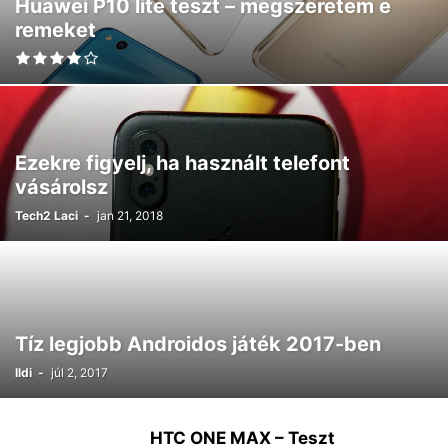
Huawei P10 lite teszt – megszeretem e
remeket
Ezekre figyelj, ha használt telefont
vásárolsz
Tech2 Laci
-
jan 21, 2018
Tíz legjobb Androidos játék 2017-ben
Ildi
-
júl 2, 2017
HTC ONE MAX – Teszt