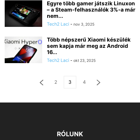
Egyre több gamer játszik Linuxon
– a Steam-felhasználók 3%-a már
nem...
Tech2 Laci
-
nov 3, 2025
Több népszerű Xiaomi készülék
sem kapja már meg az Android
16...
Tech2 Laci
-
okt 23, 2025
2
3
4
RÓLUNK