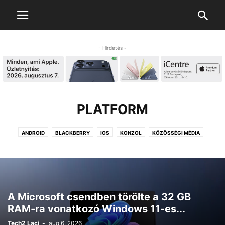
- Hirdetés -
PLATFORM
ANDROID
BLACKBERRY
IOS
KONZOL
KÖZÖSSÉGI MÉDIA
LINUX
MACINTOSH
TIZEN
WEAR OS (ANDROID WEAR)
WINDOWS
A Microsoft csendben törölte a 32 GB
RAM-ra vonatkozó Windows 11-es...
Tech2 Laci
-
aug 6, 2026