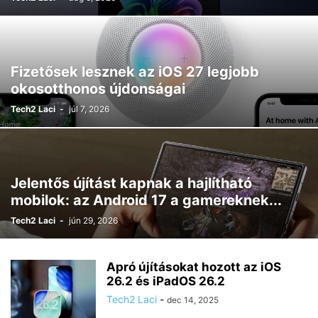
Fizetősek lesznek az iOS 27 legjobb
okosotthonos újdonságai
Tech2 Laci
-
júl 7, 2026
Jelentős újítást kapnak a hajlítható
mobilok: az Android 17 a gamereknek...
Tech2 Laci
-
jún 29, 2026
Apró újításokat hozott az iOS
26.2 és iPadOS 26.2
Tech2 Laci
-
dec 14, 2025