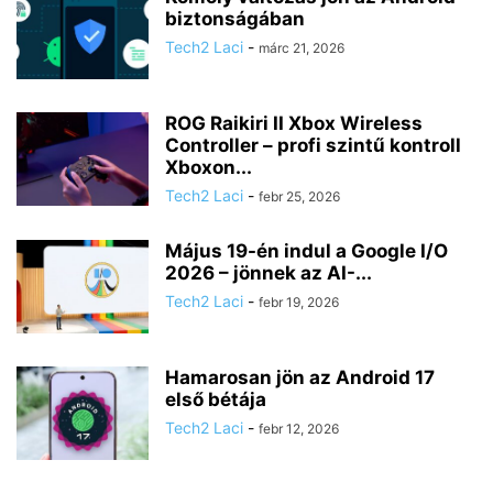
biztonságában
Tech2 Laci
-
márc 21, 2026
ROG Raikiri II Xbox Wireless
Controller – profi szintű kontroll
Xboxon...
Tech2 Laci
-
febr 25, 2026
Május 19-én indul a Google I/O
2026 – jönnek az AI-...
Tech2 Laci
-
febr 19, 2026
Hamarosan jön az Android 17
első bétája
Tech2 Laci
-
febr 12, 2026