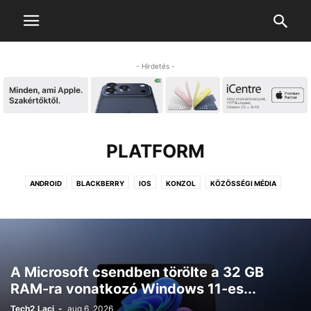
- Hirdetés -
PLATFORM
ANDROID
BLACKBERRY
IOS
KONZOL
KÖZÖSSÉGI MÉDIA
LINUX
MACINTOSH
TIZEN
WEAR OS (ANDROID WEAR)
WINDOWS
A Microsoft csendben törölte a 32 GB
RAM-ra vonatkozó Windows 11-es...
Tech2 Laci
-
aug 6, 2026