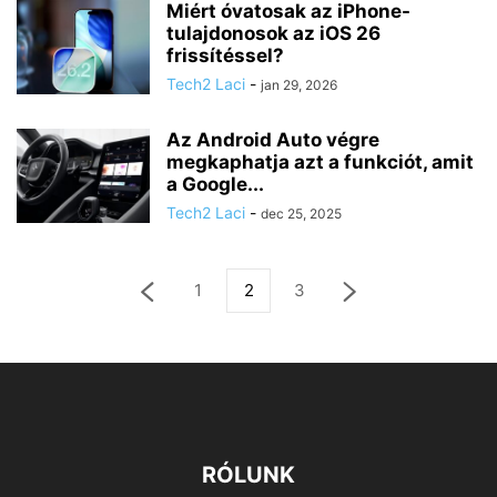
Miért óvatosak az iPhone-
tulajdonosok az iOS 26
frissítéssel?
Tech2 Laci
-
jan 29, 2026
Az Android Auto végre
megkaphatja azt a funkciót, amit
a Google...
Tech2 Laci
-
dec 25, 2025
1
2
3
RÓLUNK