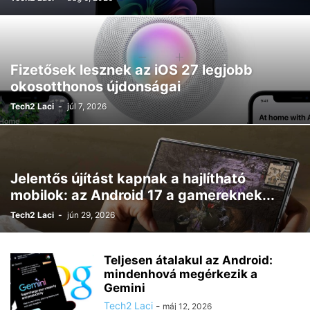
Fizetősek lesznek az iOS 27 legjobb
okosotthonos újdonságai
Tech2 Laci
-
júl 7, 2026
Jelentős újítást kapnak a hajlítható
mobilok: az Android 17 a gamereknek...
Tech2 Laci
-
jún 29, 2026
Teljesen átalakul az Android:
mindenhová megérkezik a
Gemini
Tech2 Laci
-
máj 12, 2026