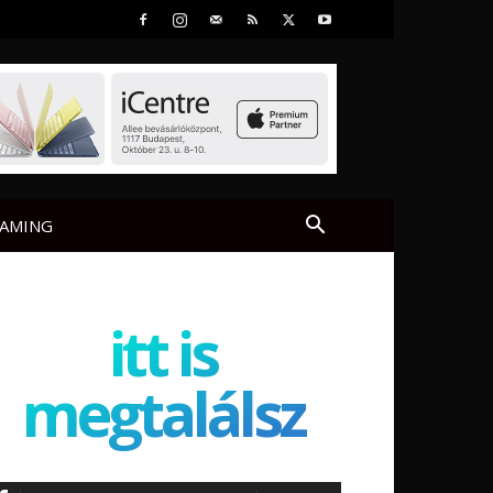
AMING
itt is
megtalálsz