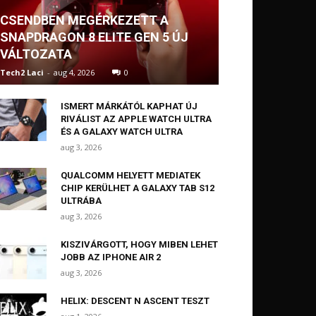
CSENDBEN MEGÉRKEZETT A
SNAPDRAGON 8 ELITE GEN 5 ÚJ
VÁLTOZATA
Tech2 Laci
-
aug 4, 2026
0
ISMERT MÁRKÁTÓL KAPHAT ÚJ
RIVÁLIST AZ APPLE WATCH ULTRA
ÉS A GALAXY WATCH ULTRA
aug 3, 2026
QUALCOMM HELYETT MEDIATEK
CHIP KERÜLHET A GALAXY TAB S12
ULTRÁBA
aug 3, 2026
KISZIVÁRGOTT, HOGY MIBEN LEHET
JOBB AZ IPHONE AIR 2
aug 3, 2026
HELIX: DESCENT N ASCENT TESZT