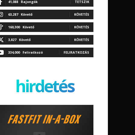
41,088
Rajongók
TETSZIK
63,287
Követő
KÖVETÉS
160,300
Követő
KÖVETÉS
3,827
Követő
KÖVETÉS
334,000
Feliratkozó
FELIRATKOZÁS
hirdetés