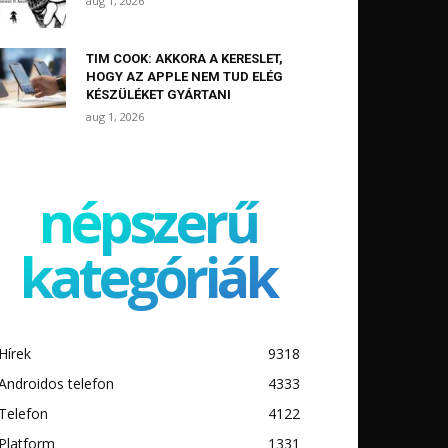
aug 1, 2026
TIM COOK: AKKORA A KERESLET,
HOGY AZ APPLE NEM TUD ELÉG
KÉSZÜLÉKET GYÁRTANI
aug 1, 2026
népszerű
kategóriák
Hírek
9318
Androidos telefon
4333
Telefon
4122
Platform
1331