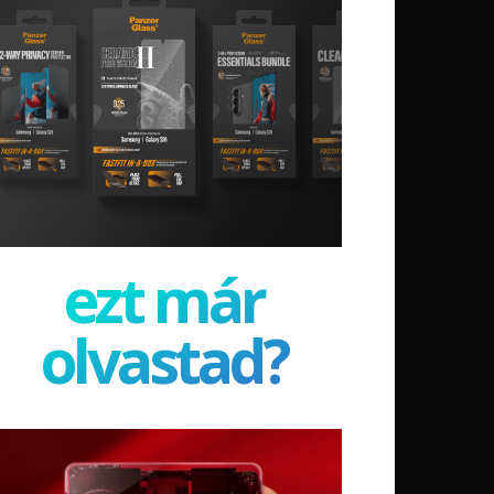
ezt már
olvastad?