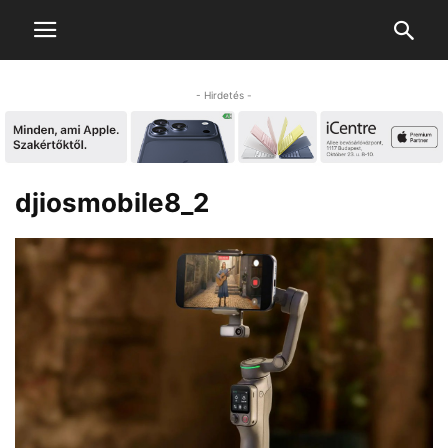
- Hirdetés -
djiosmobile8_2